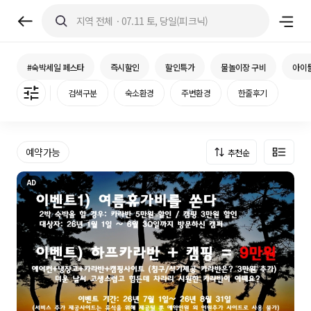
지역 전체ㆍ07.11 토, 당일(피크닉)
#숙박세일 페스타
즉시할인
할인특가
물놀이장 구비
아이
검색구분
숙소환경
주변환경
한줄후기
예약가능
추천순
추천순
AD
조회순
빈자리순
가격순
후기많은순
최근후기순