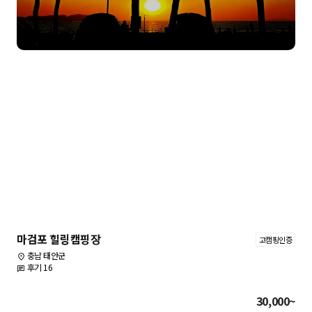
마검포 힐링캠핑장
고캠핑인증
충남 태안군
후기 16
30,000~