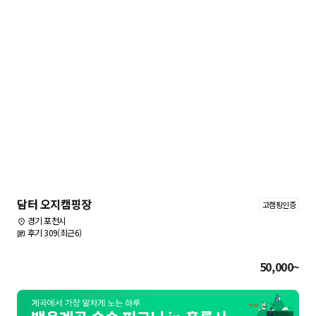
담터 오지캠핑장
고캠핑인증
경기 포천시
후기 309(최근6)
50,000~